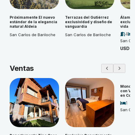
Próximamente El nuevo
Terrazas del Gutiérrez
Álamos 
estándar de la elegancia
exclusividad y diseño de
exclusi
natural Aldeia
vanguardia
vida
4
San Carlos de Bariloche
San Carlos de Bariloche
San Car
USD 4
Ventas
Monoam
con Vi
en Cos
1
San Car