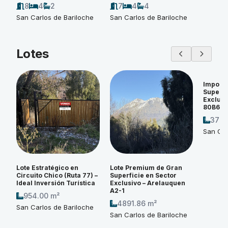
8
4
2
7
4
4
San Carlos de Bariloche
San Carlos de Bariloche
Lotes
Imponen
Superfi
Exclusi
80B6
3774
San Car
Lote Estratégico en
Lote Premium de Gran
Circuito Chico (Ruta 77) –
Superficie en Sector
Ideal Inversión Turística
Exclusivo – Arelauquen
A2-1
954.00 m²
4891.86 m²
San Carlos de Bariloche
San Carlos de Bariloche