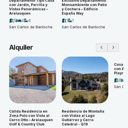
Departamento Tipo Casa
Exclusivo Departamento
con Jardín, Parrilla y
Monoambiente con Patio
Vistas Panorámicas –
y Cochera – Edificio
Arelauquen
España Way
5
4
4
1
1
San Carlos de Bariloche
San Carlos de Bariloche
Alquiler
Casa d
con Amp
Playroo
8
San Car
Cálida Residencia en
Residencia de Montaña
Zona Polo con Vista al
con Vistas al Lago
Cerro Otto – Arelauquen
Gutiérrez y Cerro
Golf & Country Club
Catedral - Q19