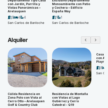
Departamento Tipo Casa
Exclusivo Departamento
con Jardín, Parrilla y
Monoambiente con Patio
Vistas Panorámicas –
y Cochera – Edificio
Arelauquen
España Way
5
4
4
1
1
San Carlos de Bariloche
San Carlos de Bariloche
Alquiler
Casa d
con Amp
Playroo
8
San Car
Cálida Residencia en
Residencia de Montaña
Zona Polo con Vista al
con Vistas al Lago
Cerro Otto – Arelauquen
Gutiérrez y Cerro
Golf & Country Club
Catedral - Q19