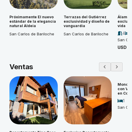
Próximamente El nuevo
Terrazas del Gutiérrez
Álamos 
estándar de la elegancia
exclusividad y diseño de
exclusi
natural Aldeia
vanguardia
vida
4
San Carlos de Bariloche
San Carlos de Bariloche
San Car
USD 4
Ventas
Monoam
con Vi
en Cos
1
San Car