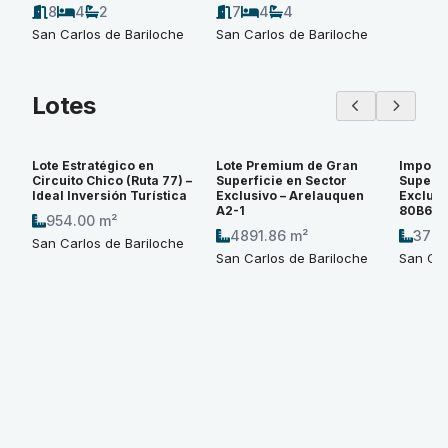
8
4
2
7
4
4
San Carlos de Bariloche
San Carlos de Bariloche
Lotes
Lote Estratégico en
Lote Premium de Gran
Imponen
Circuito Chico (Ruta 77) –
Superficie en Sector
Superfi
Ideal Inversión Turística
Exclusivo – Arelauquen
Exclusi
A2-1
80B6
954.00 m²
4891.86 m²
3774
San Carlos de Bariloche
San Carlos de Bariloche
San Car