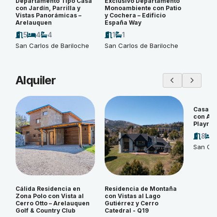
Departamento Tipo Casa
Exclusivo Departamento
con Jardín, Parrilla y
Monoambiente con Patio
Vistas Panorámicas –
y Cochera – Edificio
Arelauquen
España Way
5
4
4
1
1
San Carlos de Bariloche
San Carlos de Bariloche
Alquiler
Casa d
con Amp
Playroo
8
San Car
Cálida Residencia en
Residencia de Montaña
Zona Polo con Vista al
con Vistas al Lago
Cerro Otto – Arelauquen
Gutiérrez y Cerro
Golf & Country Club
Catedral - Q19