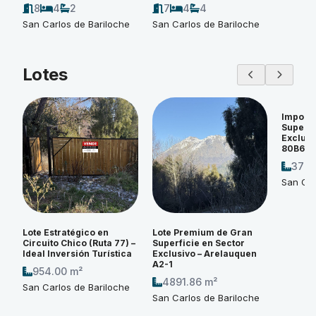
8
4
2
7
4
4
San Carlos de Bariloche
San Carlos de Bariloche
Lotes
Imponen
Superfi
Exclusi
80B6
3774
San Car
Lote Estratégico en
Lote Premium de Gran
Circuito Chico (Ruta 77) –
Superficie en Sector
Ideal Inversión Turística
Exclusivo – Arelauquen
A2-1
954.00 m²
4891.86 m²
San Carlos de Bariloche
San Carlos de Bariloche