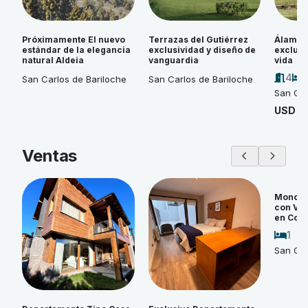
Próximamente El nuevo
Terrazas del Gutiérrez
Álamos 
estándar de la elegancia
exclusividad y diseño de
exclusi
natural Aldeia
vanguardia
vida
4
San Carlos de Bariloche
San Carlos de Bariloche
San Car
USD 4
Ventas
Monoam
con Vi
en Cos
1
San Car