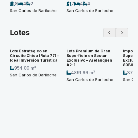
8
4
2
7
4
4
San Carlos de Bariloche
San Carlos de Bariloche
Lotes
Lote Estratégico en
Lote Premium de Gran
Imponen
Circuito Chico (Ruta 77) –
Superficie en Sector
Superfi
Ideal Inversión Turística
Exclusivo – Arelauquen
Exclusi
A2-1
80B6
954.00 m²
4891.86 m²
3774
San Carlos de Bariloche
San Carlos de Bariloche
San Car