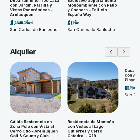
Departamento Tipo Casa
Exclusivo Departamento
con Jardín, Parrilla y
Monoambiente con Patio
Vistas Panorámicas –
y Cochera – Edificio
Arelauquen
España Way
5
4
4
1
1
San Carlos de Bariloche
San Carlos de Bariloche
Alquiler
Casa d
con Amp
Playroo
8
San Car
Cálida Residencia en
Residencia de Montaña
Zona Polo con Vista al
con Vistas al Lago
Cerro Otto – Arelauquen
Gutiérrez y Cerro
Golf & Country Club
Catedral - Q19