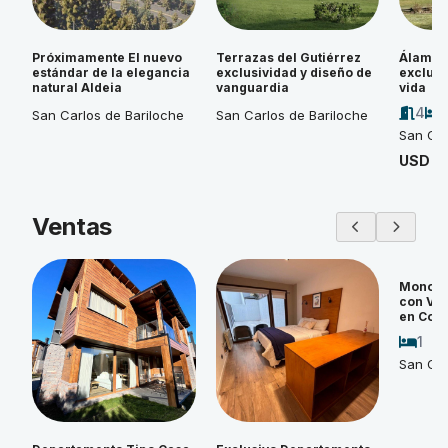
Próximamente El nuevo
Terrazas del Gutiérrez
Álamos 
estándar de la elegancia
exclusividad y diseño de
exclusi
natural Aldeia
vanguardia
vida
4
San Carlos de Bariloche
San Carlos de Bariloche
San Car
USD 4
Ventas
Monoam
con Vi
en Cos
1
San Car