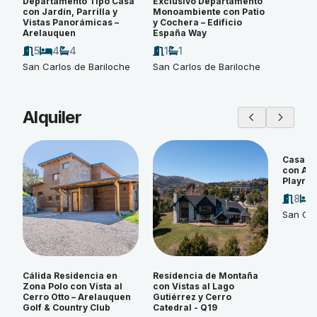
Departamento Tipo Casa
Exclusivo Departamento
con Jardín, Parrilla y
Monoambiente con Patio
Vistas Panorámicas –
y Cochera – Edificio
Arelauquen
España Way
5
4
4
1
1
San Carlos de Bariloche
San Carlos de Bariloche
Alquiler
Casa d
con Amp
Playroo
8
San Car
Cálida Residencia en
Residencia de Montaña
Zona Polo con Vista al
con Vistas al Lago
Cerro Otto – Arelauquen
Gutiérrez y Cerro
Golf & Country Club
Catedral - Q19