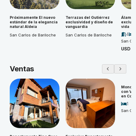
Próximamente El nuevo
Terrazas del Gutiérrez
Álamos 
estándar de la elegancia
exclusividad y diseño de
exclusi
natural Aldeia
vanguardia
vida
4
San Carlos de Bariloche
San Carlos de Bariloche
San Car
USD 4
Ventas
Monoam
con Vi
en Cos
1
San Car