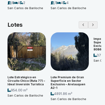
8
4
2
7
4
4
San Carlos de Bariloche
San Carlos de Bariloche
Lotes
Imponen
Superfi
Exclusi
80B6
3774
San Car
Lote Estratégico en
Lote Premium de Gran
Circuito Chico (Ruta 77) –
Superficie en Sector
Ideal Inversión Turística
Exclusivo – Arelauquen
A2-1
954.00 m²
4891.86 m²
San Carlos de Bariloche
San Carlos de Bariloche