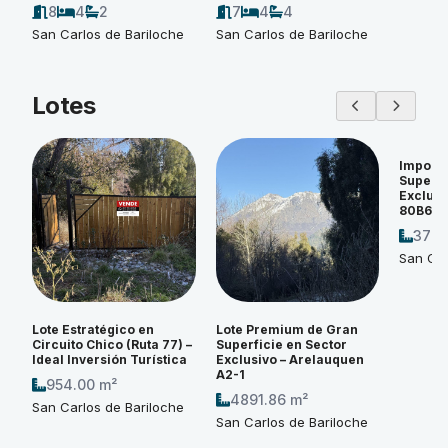
8
4
2
7
4
4
San Carlos de Bariloche
San Carlos de Bariloche
Lotes
Imponen
Superfi
Exclusi
80B6
3774
San Car
Lote Estratégico en
Lote Premium de Gran
Circuito Chico (Ruta 77) –
Superficie en Sector
Ideal Inversión Turística
Exclusivo – Arelauquen
A2-1
954.00 m²
4891.86 m²
San Carlos de Bariloche
San Carlos de Bariloche