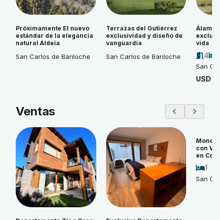
Próximamente El nuevo
Terrazas del Gutiérrez
Álamos 
estándar de la elegancia
exclusividad y diseño de
exclusi
natural Aldeia
vanguardia
vida
4
San Carlos de Bariloche
San Carlos de Bariloche
San Car
USD 4
Ventas
Monoam
con Vi
en Cos
1
San Car