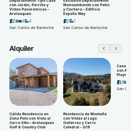
Departamento Tipo Casa
Exclusivo Departamento
con Jardín, Parrilla y
Monoambiente con Patio
Vistas Panorámicas –
y Cochera – Edificio
Arelauquen
España Way
5
4
4
1
1
San Carlos de Bariloche
San Carlos de Bariloche
Alquiler
Casa d
con Amp
Playroo
8
San Car
Cálida Residencia en
Residencia de Montaña
Zona Polo con Vista al
con Vistas al Lago
Cerro Otto – Arelauquen
Gutiérrez y Cerro
Golf & Country Club
Catedral - Q19