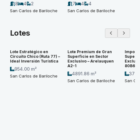
8
4
2
7
4
4
San Carlos de Bariloche
San Carlos de Bariloche
Lotes
Lote Estratégico en
Lote Premium de Gran
Imponen
Circuito Chico (Ruta 77) –
Superficie en Sector
Superfi
Ideal Inversión Turística
Exclusivo – Arelauquen
Exclusi
A2-1
80B6
954.00 m²
4891.86 m²
3774
San Carlos de Bariloche
San Carlos de Bariloche
San Car