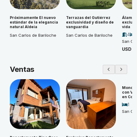
Próximamente El nuevo
Terrazas del Gutiérrez
Álamos 
estándar de la elegancia
exclusividad y diseño de
exclusi
natural Aldeia
vanguardia
vida
4
San Carlos de Bariloche
San Carlos de Bariloche
San Car
USD 4
Ventas
Monoam
con Vi
en Cos
1
San Car