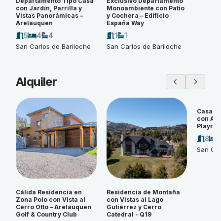
Departamento Tipo Casa
Exclusivo Departamento
con Jardín, Parrilla y
Monoambiente con Patio
Vistas Panorámicas –
y Cochera – Edificio
Arelauquen
España Way
5
4
4
1
1
San Carlos de Bariloche
San Carlos de Bariloche
Alquiler
Casa d
con Amp
Playroo
8
San Car
Cálida Residencia en
Residencia de Montaña
Zona Polo con Vista al
con Vistas al Lago
Cerro Otto – Arelauquen
Gutiérrez y Cerro
Golf & Country Club
Catedral - Q19