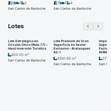
8
4
2
7
4
4
San Carlos de Bariloche
San Carlos de Bariloche
Lotes
Lote Estratégico en
Lote Premium de Gran
Imponen
Circuito Chico (Ruta 77) –
Superficie en Sector
Superfi
Ideal Inversión Turística
Exclusivo – Arelauquen
Exclusi
A2-1
80B6
954.00 m²
4891.86 m²
3774
San Carlos de Bariloche
San Carlos de Bariloche
San Car