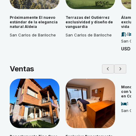
Próximamente El nuevo
Terrazas del Gutiérrez
Álamos 
estándar de la elegancia
exclusividad y diseño de
exclusi
natural Aldeia
vanguardia
vida
4
San Carlos de Bariloche
San Carlos de Bariloche
San Car
USD 4
Ventas
Monoam
con Vi
en Cos
1
San Car