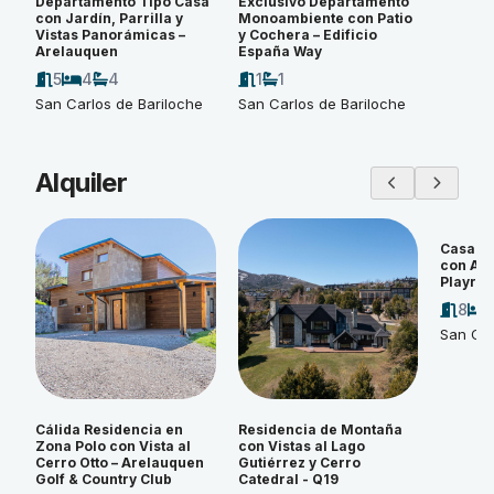
Departamento Tipo Casa
Exclusivo Departamento
con Jardín, Parrilla y
Monoambiente con Patio
Vistas Panorámicas –
y Cochera – Edificio
Arelauquen
España Way
5
4
4
1
1
San Carlos de Bariloche
San Carlos de Bariloche
Alquiler
Casa d
con Amp
Playroo
8
San Car
Cálida Residencia en
Residencia de Montaña
Zona Polo con Vista al
con Vistas al Lago
Cerro Otto – Arelauquen
Gutiérrez y Cerro
Golf & Country Club
Catedral - Q19