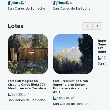
8
4
2
7
4
4
San Carlos de Bariloche
San Carlos de Bariloche
Lotes
Imponen
Superfi
Exclusi
80B6
3774
San Car
Lote Estratégico en
Lote Premium de Gran
Circuito Chico (Ruta 77) –
Superficie en Sector
Ideal Inversión Turística
Exclusivo – Arelauquen
A2-1
954.00 m²
4891.86 m²
San Carlos de Bariloche
San Carlos de Bariloche