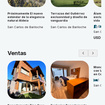
Próximamente El nuevo
Terrazas del Gutiérrez
Álamos 
estándar de la elegancia
exclusividad y diseño de
exclusi
natural Aldeia
vanguardia
vida
4
San Carlos de Bariloche
San Carlos de Bariloche
San Car
USD 4
Ventas
Monoam
con Vi
en Cos
1
San Car