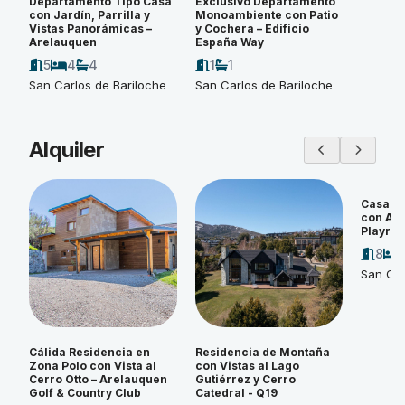
Departamento Tipo Casa
Exclusivo Departamento
con Jardín, Parrilla y
Monoambiente con Patio
Vistas Panorámicas –
y Cochera – Edificio
Arelauquen
España Way
5
4
4
1
1
San Carlos de Bariloche
San Carlos de Bariloche
Alquiler
Casa d
con Amp
Playroo
8
San Car
Cálida Residencia en
Residencia de Montaña
Zona Polo con Vista al
con Vistas al Lago
Cerro Otto – Arelauquen
Gutiérrez y Cerro
Golf & Country Club
Catedral - Q19