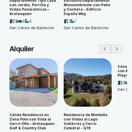
Departamento Tipo Casa
Exclusivo Departamento
con Jardín, Parrilla y
Monoambiente con Patio
Vistas Panorámicas –
y Cochera – Edificio
Arelauquen
España Way
5
4
4
1
1
San Carlos de Bariloche
San Carlos de Bariloche
Alquiler
Casa d
con Amp
Playroo
8
San Car
Cálida Residencia en
Residencia de Montaña
Zona Polo con Vista al
con Vistas al Lago
Cerro Otto – Arelauquen
Gutiérrez y Cerro
Golf & Country Club
Catedral - Q19