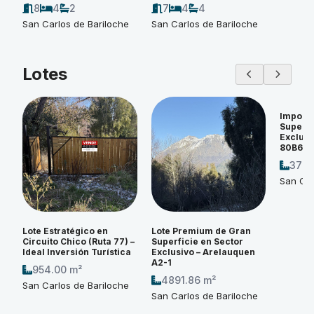
8
4
2
7
4
4
San Carlos de Bariloche
San Carlos de Bariloche
Lotes
Imponen
Superfi
Exclusi
80B6
3774
San Car
Lote Estratégico en
Lote Premium de Gran
Circuito Chico (Ruta 77) –
Superficie en Sector
Ideal Inversión Turística
Exclusivo – Arelauquen
A2-1
954.00 m²
4891.86 m²
San Carlos de Bariloche
San Carlos de Bariloche