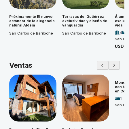
Próximamente El nuevo
Terrazas del Gutiérrez
Álamos 
estándar de la elegancia
exclusividad y diseño de
exclusi
natural Aldeia
vanguardia
vida
4
San Carlos de Bariloche
San Carlos de Bariloche
San Car
USD 4
Ventas
Monoam
con Vi
en Cos
1
San Car