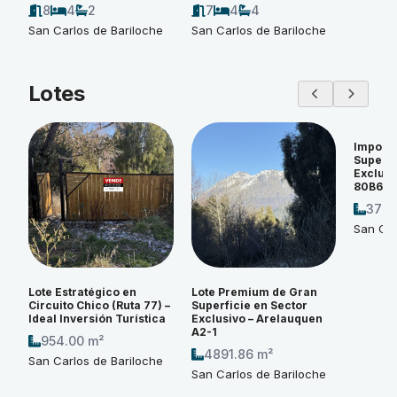
8
4
2
7
4
4
San Carlos de Bariloche
San Carlos de Bariloche
Lotes
Imponen
Superfi
Exclusi
80B6
3774
San Car
Lote Estratégico en
Lote Premium de Gran
Circuito Chico (Ruta 77) –
Superficie en Sector
Ideal Inversión Turística
Exclusivo – Arelauquen
A2-1
954.00 m²
4891.86 m²
San Carlos de Bariloche
San Carlos de Bariloche