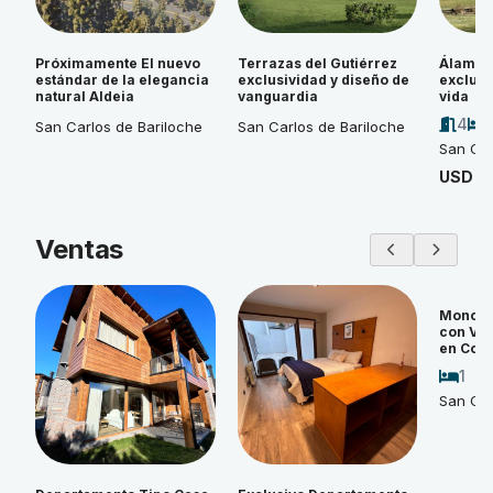
Próximamente El nuevo
Terrazas del Gutiérrez
Álamos 
estándar de la elegancia
exclusividad y diseño de
exclusi
natural Aldeia
vanguardia
vida
4
San Carlos de Bariloche
San Carlos de Bariloche
San Car
USD 4
Ventas
Monoam
con Vi
en Cos
1
San Car