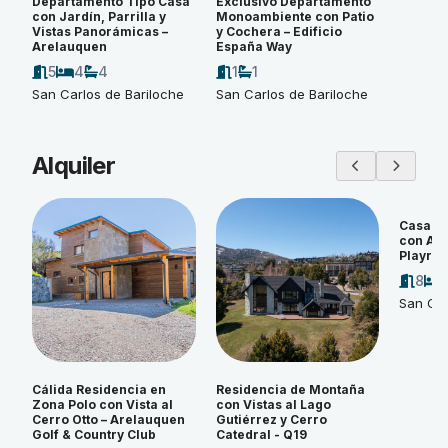
Departamento Tipo Casa
Exclusivo Departamento
con Jardín, Parrilla y
Monoambiente con Patio
Vistas Panorámicas –
y Cochera – Edificio
Arelauquen
España Way
5
4
4
1
1
San Carlos de Bariloche
San Carlos de Bariloche
Alquiler
Casa d
con Amp
Playroo
8
San Car
Cálida Residencia en
Residencia de Montaña
Zona Polo con Vista al
con Vistas al Lago
Cerro Otto – Arelauquen
Gutiérrez y Cerro
Golf & Country Club
Catedral - Q19