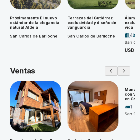
Próximamente El nuevo
Terrazas del Gutiérrez
Álamos 
estándar de la elegancia
exclusividad y diseño de
exclusi
natural Aldeia
vanguardia
vida
4
San Carlos de Bariloche
San Carlos de Bariloche
San Car
USD 4
Ventas
Monoam
con Vi
en Cos
1
San Car