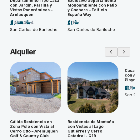
Departamento Tipo Casa
Exclusivo Departamento
con Jardín, Parrilla y
Monoambiente con Patio
Vistas Panorámicas –
y Cochera – Edificio
Arelauquen
España Way
5
4
4
1
1
San Carlos de Bariloche
San Carlos de Bariloche
Alquiler
Casa d
con Amp
Playroo
8
San Car
Cálida Residencia en
Residencia de Montaña
Zona Polo con Vista al
con Vistas al Lago
Cerro Otto – Arelauquen
Gutiérrez y Cerro
Golf & Country Club
Catedral - Q19