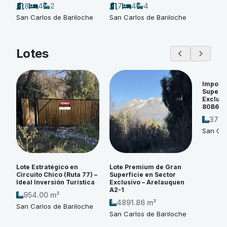
8
4
2
7
4
4
San Carlos de Bariloche
San Carlos de Bariloche
Lotes
Imponen
Superfi
Exclusi
80B6
3774
San Car
Lote Estratégico en
Lote Premium de Gran
Circuito Chico (Ruta 77) –
Superficie en Sector
Ideal Inversión Turística
Exclusivo – Arelauquen
A2-1
954.00 m²
4891.86 m²
San Carlos de Bariloche
San Carlos de Bariloche