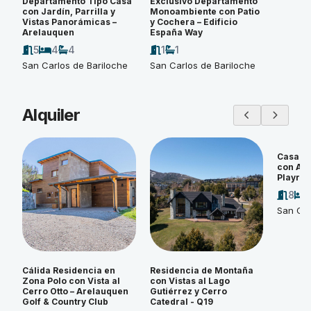
Departamento Tipo Casa
Exclusivo Departamento
con Jardín, Parrilla y
Monoambiente con Patio
Vistas Panorámicas –
y Cochera – Edificio
Arelauquen
España Way
5
4
4
1
1
San Carlos de Bariloche
San Carlos de Bariloche
Alquiler
Casa d
con Amp
Playroo
8
San Car
Cálida Residencia en
Residencia de Montaña
Zona Polo con Vista al
con Vistas al Lago
Cerro Otto – Arelauquen
Gutiérrez y Cerro
Golf & Country Club
Catedral - Q19