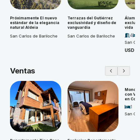
Próximamente El nuevo
Terrazas del Gutiérrez
Álamos 
estándar de la elegancia
exclusividad y diseño de
exclusi
natural Aldeia
vanguardia
vida
4
San Carlos de Bariloche
San Carlos de Bariloche
San Car
USD 4
Ventas
Monoam
con Vi
en Cos
1
San Car