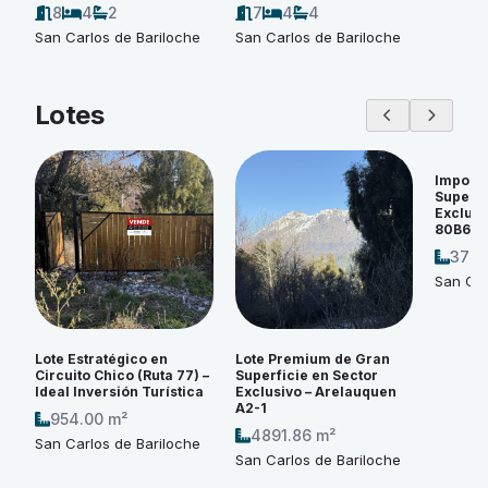
8
4
2
7
4
4
San Carlos de Bariloche
San Carlos de Bariloche
Lotes
Imponen
Superfi
Exclusi
80B6
3774
San Car
Lote Estratégico en
Lote Premium de Gran
Circuito Chico (Ruta 77) –
Superficie en Sector
Ideal Inversión Turística
Exclusivo – Arelauquen
A2-1
954.00 m²
4891.86 m²
San Carlos de Bariloche
San Carlos de Bariloche