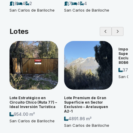
8
4
2
7
4
4
San Carlos de Bariloche
San Carlos de Bariloche
Lotes
Imponen
Superfi
Exclusi
80B6
3774
San Car
Lote Estratégico en
Lote Premium de Gran
Circuito Chico (Ruta 77) –
Superficie en Sector
Ideal Inversión Turística
Exclusivo – Arelauquen
A2-1
954.00 m²
4891.86 m²
San Carlos de Bariloche
San Carlos de Bariloche