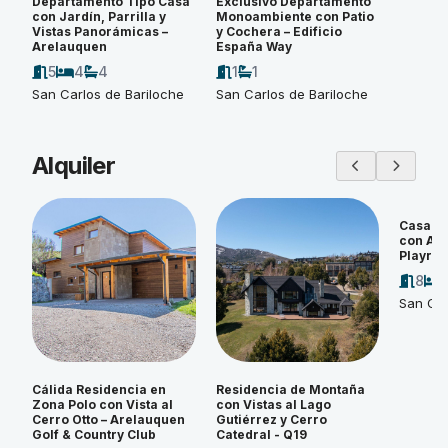
Departamento Tipo Casa
Exclusivo Departamento
con Jardín, Parrilla y
Monoambiente con Patio
Vistas Panorámicas –
y Cochera – Edificio
Arelauquen
España Way
5
4
4
1
1
San Carlos de Bariloche
San Carlos de Bariloche
Alquiler
Casa d
con Amp
Playroo
8
San Car
Cálida Residencia en
Residencia de Montaña
Zona Polo con Vista al
con Vistas al Lago
Cerro Otto – Arelauquen
Gutiérrez y Cerro
Golf & Country Club
Catedral - Q19