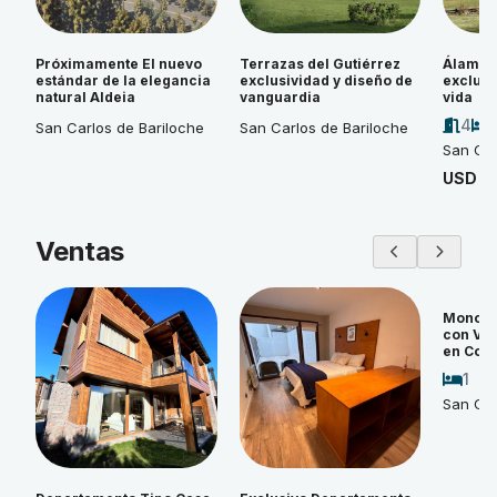
Próximamente El nuevo
Terrazas del Gutiérrez
Álamos 
estándar de la elegancia
exclusividad y diseño de
exclusi
natural Aldeia
vanguardia
vida
4
San Carlos de Bariloche
San Carlos de Bariloche
San Car
USD 4
Ventas
Monoam
con Vi
en Cos
1
San Car