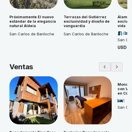
Próximamente El nuevo
Terrazas del Gutiérrez
Álamos 
estándar de la elegancia
exclusividad y diseño de
exclusi
natural Aldeia
vanguardia
vida
4
San Carlos de Bariloche
San Carlos de Bariloche
San Car
USD 4
Ventas
Monoam
con Vi
en Cos
1
San Car