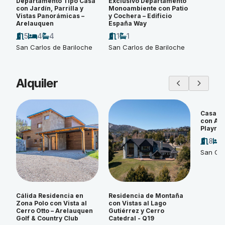
Departamento Tipo Casa
Exclusivo Departamento
con Jardín, Parrilla y
Monoambiente con Patio
Vistas Panorámicas –
y Cochera – Edificio
Arelauquen
España Way
5
4
4
1
1
San Carlos de Bariloche
San Carlos de Bariloche
Alquiler
Casa d
con Amp
Playroo
8
San Car
Cálida Residencia en
Residencia de Montaña
Zona Polo con Vista al
con Vistas al Lago
Cerro Otto – Arelauquen
Gutiérrez y Cerro
Golf & Country Club
Catedral - Q19