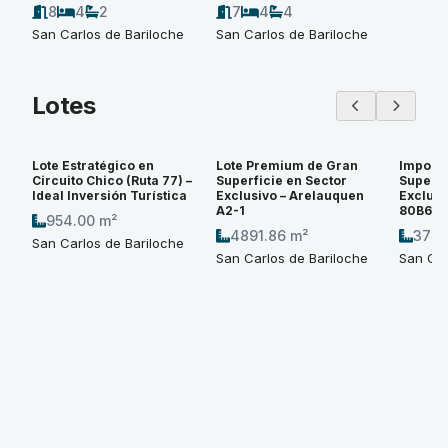
8
4
2
7
4
4
San Carlos de Bariloche
San Carlos de Bariloche
Lotes
Lote Estratégico en
Lote Premium de Gran
Imponen
Circuito Chico (Ruta 77) –
Superficie en Sector
Superfi
Ideal Inversión Turística
Exclusivo – Arelauquen
Exclusi
A2-1
80B6
954.00 m²
4891.86 m²
3774
San Carlos de Bariloche
San Carlos de Bariloche
San Car