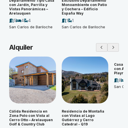
Departamento Tipo Casa
Exclusivo Departamento
con Jardín, Parrilla y
Monoambiente con Patio
Vistas Panorámicas –
y Cochera – Edificio
Arelauquen
España Way
5
4
4
1
1
San Carlos de Bariloche
San Carlos de Bariloche
Alquiler
Casa d
con Amp
Playroo
8
San Car
Cálida Residencia en
Residencia de Montaña
Zona Polo con Vista al
con Vistas al Lago
Cerro Otto – Arelauquen
Gutiérrez y Cerro
Golf & Country Club
Catedral - Q19