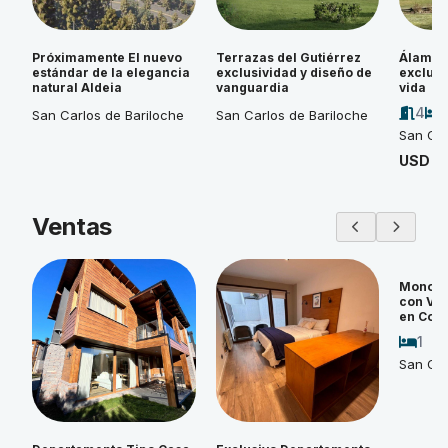
Próximamente El nuevo
Terrazas del Gutiérrez
Álamos 
estándar de la elegancia
exclusividad y diseño de
exclusi
natural Aldeia
vanguardia
vida
4
San Carlos de Bariloche
San Carlos de Bariloche
San Car
USD 4
Ventas
Monoam
con Vi
en Cos
1
San Car