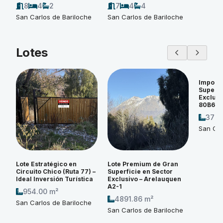
8
4
2
7
4
4
San Carlos de Bariloche
San Carlos de Bariloche
Lotes
Imponen
Superfi
Exclusi
80B6
3774
San Car
Lote Estratégico en
Lote Premium de Gran
Circuito Chico (Ruta 77) –
Superficie en Sector
Ideal Inversión Turística
Exclusivo – Arelauquen
A2-1
954.00 m²
4891.86 m²
San Carlos de Bariloche
San Carlos de Bariloche