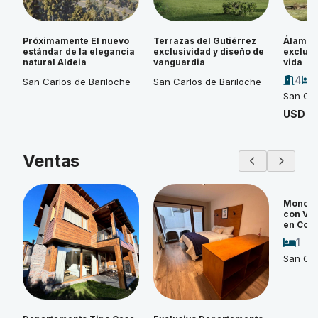
Próximamente El nuevo
Terrazas del Gutiérrez
Álamos 
estándar de la elegancia
exclusividad y diseño de
exclusi
natural Aldeia
vanguardia
vida
4
San Carlos de Bariloche
San Carlos de Bariloche
San Car
USD 4
Ventas
Monoam
con Vi
en Cos
1
San Car