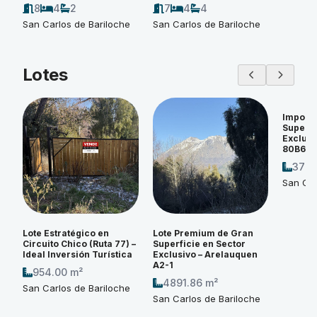
8
4
2
7
4
4
San Carlos de Bariloche
San Carlos de Bariloche
Lotes
Imponen
Superfi
Exclusi
80B6
3774
San Car
Lote Estratégico en
Lote Premium de Gran
Circuito Chico (Ruta 77) –
Superficie en Sector
Ideal Inversión Turística
Exclusivo – Arelauquen
A2-1
954.00 m²
4891.86 m²
San Carlos de Bariloche
San Carlos de Bariloche