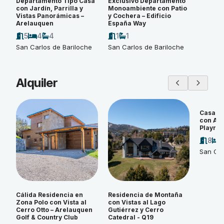
Departamento Tipo Casa
Exclusivo Departamento
con Jardín, Parrilla y
Monoambiente con Patio
Vistas Panorámicas –
y Cochera – Edificio
Arelauquen
España Way
5
4
4
1
1
San Carlos de Bariloche
San Carlos de Bariloche
Alquiler
Casa d
con Amp
Playroo
8
San Car
Cálida Residencia en
Residencia de Montaña
Zona Polo con Vista al
con Vistas al Lago
Cerro Otto – Arelauquen
Gutiérrez y Cerro
Golf & Country Club
Catedral - Q19