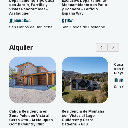
Departamento Tipo Casa
Exclusivo Departamento
con Jardín, Parrilla y
Monoambiente con Patio
Vistas Panorámicas –
y Cochera – Edificio
Arelauquen
España Way
5
4
4
1
1
San Carlos de Bariloche
San Carlos de Bariloche
Alquiler
Casa d
con Amp
Playroo
8
San Car
Cálida Residencia en
Residencia de Montaña
Zona Polo con Vista al
con Vistas al Lago
Cerro Otto – Arelauquen
Gutiérrez y Cerro
Golf & Country Club
Catedral - Q19