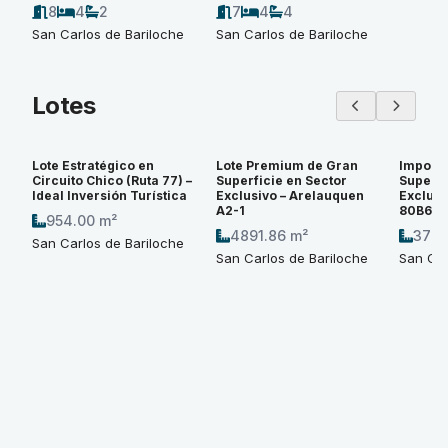
8
4
2
7
4
4
San Carlos de Bariloche
San Carlos de Bariloche
Lotes
Lote Estratégico en
Lote Premium de Gran
Imponen
Circuito Chico (Ruta 77) –
Superficie en Sector
Superfi
Ideal Inversión Turística
Exclusivo – Arelauquen
Exclusi
A2-1
80B6
954.00 m²
4891.86 m²
3774
San Carlos de Bariloche
San Carlos de Bariloche
San Car