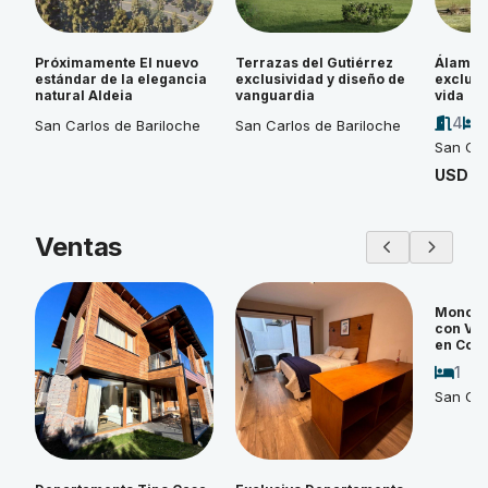
Próximamente El nuevo
Terrazas del Gutiérrez
Álamos 
estándar de la elegancia
exclusividad y diseño de
exclusi
natural Aldeia
vanguardia
vida
4
San Carlos de Bariloche
San Carlos de Bariloche
San Car
USD 4
Ventas
Monoam
con Vi
en Cos
1
San Car