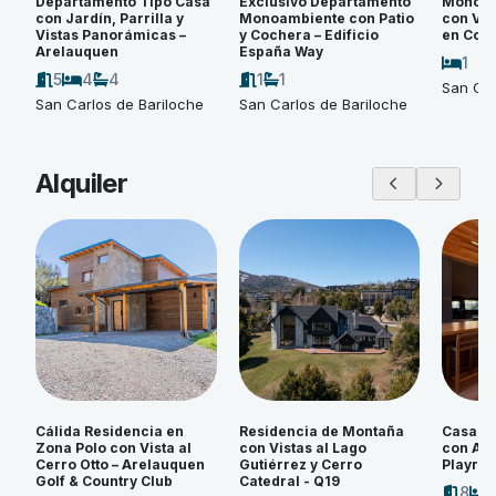
Departamento Tipo Casa
Exclusivo Departamento
Monoam
con Jardín, Parrilla y
Monoambiente con Patio
con Vi
Vistas Panorámicas –
y Cochera – Edificio
en Cos
Arelauquen
España Way
1
5
4
4
1
1
San Car
San Carlos de Bariloche
San Carlos de Bariloche
Alquiler
Cálida Residencia en
Residencia de Montaña
Casa d
Zona Polo con Vista al
con Vistas al Lago
con Amp
Cerro Otto – Arelauquen
Gutiérrez y Cerro
Playroo
Golf & Country Club
Catedral - Q19
8