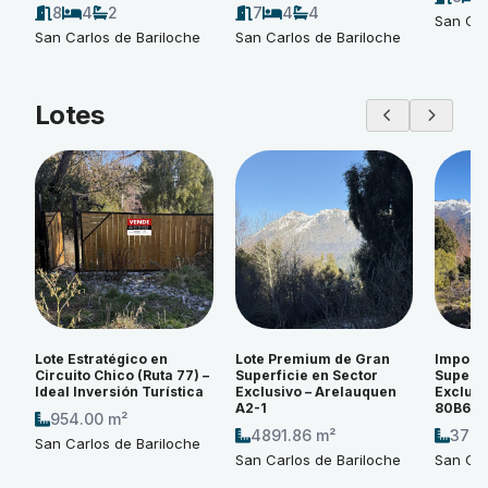
8
4
2
7
4
4
San Car
San Carlos de Bariloche
San Carlos de Bariloche
Lotes
Lote Estratégico en
Lote Premium de Gran
Imponen
Circuito Chico (Ruta 77) –
Superficie en Sector
Superfi
Ideal Inversión Turística
Exclusivo – Arelauquen
Exclusi
A2-1
80B6
954.00 m²
4891.86 m²
3774
San Carlos de Bariloche
San Carlos de Bariloche
San Car