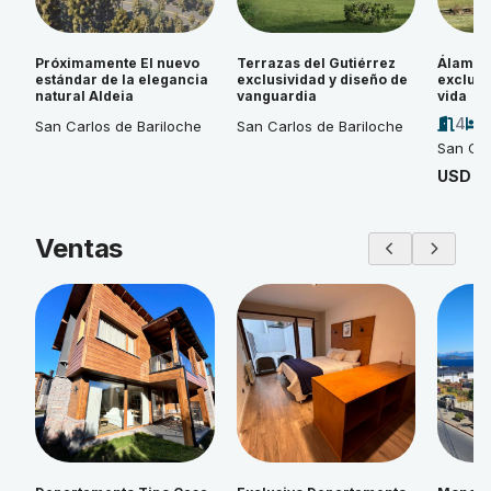
Próximamente El nuevo
Terrazas del Gutiérrez
Álamos 
estándar de la elegancia
exclusividad y diseño de
exclusi
natural Aldeia
vanguardia
vida
4
San Carlos de Bariloche
San Carlos de Bariloche
San Car
USD 4
Ventas